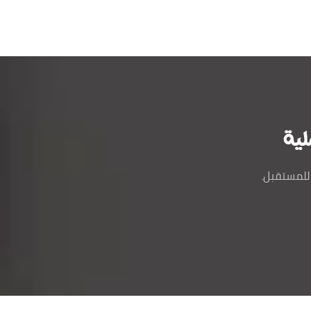
لية
للمستقبل.