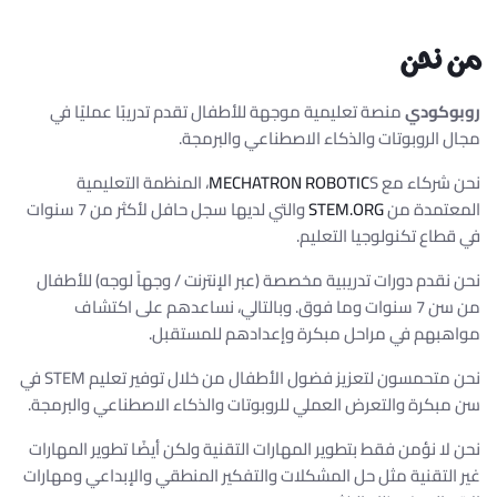
Welcome to Robocody
من نحن
روبوكودي
منصة تعليمية موجهة للأطفال تقدم تدريبًا عمليًا في
مجال الروبوتات والذكاء الاصطناعي والبرمجة.
نحن شركاء مع
MECHATRON ROBOTIC
S، المنظمة التعليمية
المعتمدة من
STEM.ORG
والتي لديها سجل حافل لأكثر من 7 سنوات
في قطاع تكنولوجيا التعليم.
نحن نقدم دورات تدريبية مخصصة (عبر الإنترنت /
وجهاً لوجه
) للأطفال
من سن 7 سنوات وما فوق. وبالتالي، نساعدهم على اكتشاف
مواهبهم في مراحل مبكرة وإعدادهم للمستقبل.
نحن متحمسون لتعزيز فضول الأطفال من خلال توفير تعليم STEM في
سن مبكرة والتعرض العملي للروبوتات والذكاء الاصطناعي والبرمجة.
نحن لا نؤمن فقط بتطوير المهارات التقنية ولكن أيضًا تطوير المهارات
غير التقنية مثل حل المشكلات والتفكير المنطقي والإبداعي ومهارات